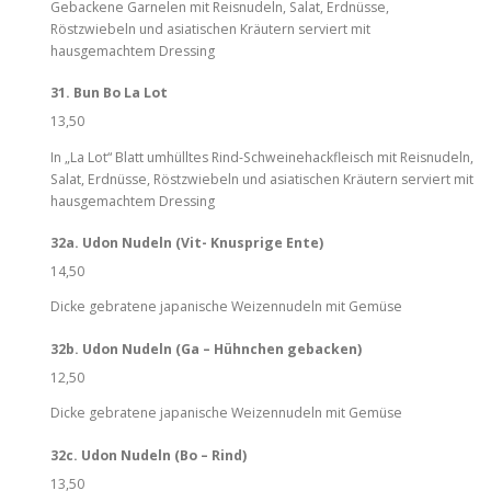
Gebackene Garnelen mit Reisnudeln, Salat, Erdnüsse,
Röstzwiebeln und asiatischen Kräutern serviert mit
hausgemachtem Dressing
31. Bun Bo La Lot
13,50
In „La Lot“ Blatt umhülltes Rind-Schweinehackfleisch mit Reisnudeln,
Salat, Erdnüsse, Röstzwiebeln und asiatischen Kräutern serviert mit
hausgemachtem Dressing
32a. Udon Nudeln (Vit- Knusprige Ente)
14,50
Dicke gebratene japanische Weizennudeln mit Gemüse
32b. Udon Nudeln (Ga – Hühnchen gebacken)
12,50
Dicke gebratene japanische Weizennudeln mit Gemüse
32c. Udon Nudeln (Bo – Rind)
13,50