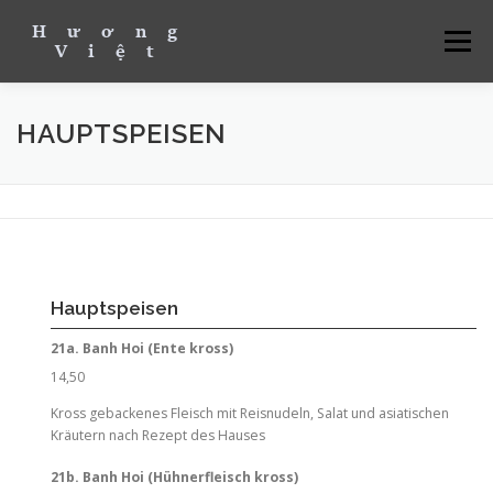
Menü
ÜBER UNS
MITTAGSKARTE
UNSERE SPEISEKARTE
HAUPTSPEISEN
KONTAKT & ÖFFNUNGSZEITEN
RESERVIEREN
BESTELLEN & ABHOLEN
Hauptspeisen
21a. Banh Hoi (Ente kross)
14,50
Kross gebackenes Fleisch mit Reisnudeln, Salat und asiatischen
Kräutern nach Rezept des Hauses
21b. Banh Hoi (Hühnerfleisch kross)