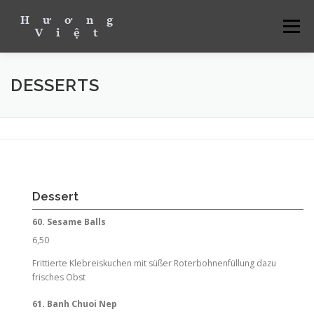
Menü
ÜBER UNS
MITTAGSKARTE
UNSERE SPEISEKARTE
DESSERTS
KONTAKT & ÖFFNUNGSZEITEN
RESERVIEREN
BESTELLEN & ABHOLEN
Dessert
60. Sesame Balls
6,50
Frittierte Klebreiskuchen mit süßer Roterbohnenfüllung dazu
frisches Obst
61. Banh Chuoi Nep